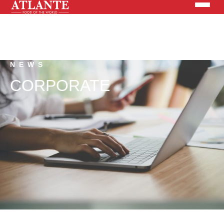
Prodotti
NEWS
CORPORATE
Brand
Soluzioni
News
Cerca nel sito
CHI SIAMO