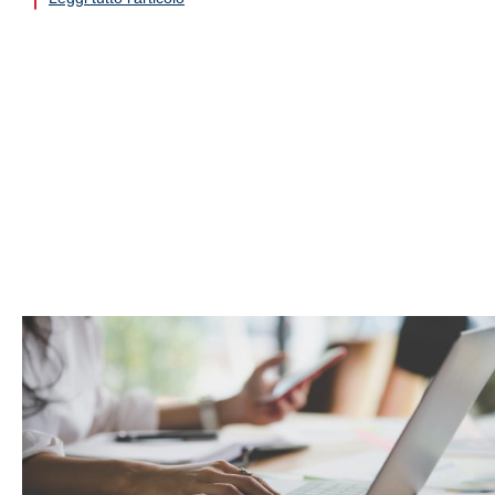
NEWS
Ultime
dal settore
.
Scopri aggiornamenti, lanci e trend raccontati
da Atlante.
VAI ALLE NEWS