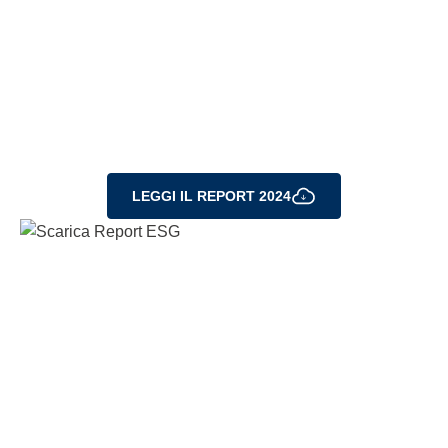
Sostenibilità​
Abbiamo pubblicato l’ultimo bilancio dei
progressi compiuti nell'integrazione di pratiche
sostenibili, dell’impatto sociale e degli sforzi
per una governance responsabile.
LEGGI IL REPORT 2024