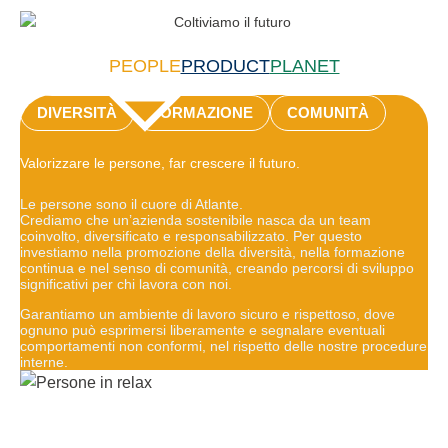
PEOPLE
PRODUCT
PLANET
DIVERSITÀ
FORMAZIONE
COMUNITÀ
Valorizzare le persone, far crescere il futuro.
Le persone sono il cuore di Atlante.
Crediamo che un’azienda sostenibile nasca da un team
coinvolto, diversificato e responsabilizzato. Per questo
investiamo nella promozione della diversità, nella formazione
continua e nel senso di comunità, creando percorsi di sviluppo
significativi per chi lavora con noi.
Garantiamo un ambiente di lavoro sicuro e rispettoso, dove
ognuno può esprimersi liberamente e segnalare eventuali
comportamenti non conformi, nel rispetto delle nostre procedure
interne.