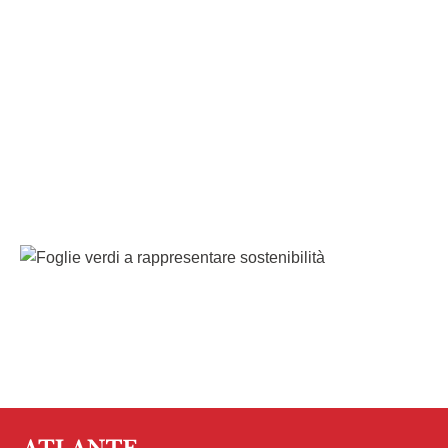
etica, sostenibilità e responsabilità. Strumenti
pensati per garantire trasparenza e offrire a
tutti la possibilità di conoscere e approfondire
le nostre pratiche aziendali.
POLICY ETICA
MEAT & EGGS SOURCING
SEGNALAZIONE ILLECITI