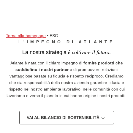
IL METODO
IMPEGNO
CARRIERE
CONTATTI
IT
Torna alla homepage
•
ESG
L'IMPEGNO DI ATLANTE
EN
Atlante UK
La nostra strategia
è coltivare il futuro
.
Atlante è nata con il chiaro impegno di
fornire prodotti che
soddisfino i nostri partner
e di promuovere relazioni
vantaggiose basate su fiducia e rispetto reciproco. Crediamo
che sia responsabilità della nostra azienda garantire fiducia e
rispetto nel nostro ambiente lavorativo, nelle comunità con cui
lavoriamo e verso il pianeta in cui hanno origine i nostri prodotti.
VAI AL BILANCIO DI SOSTENIBILITÀ