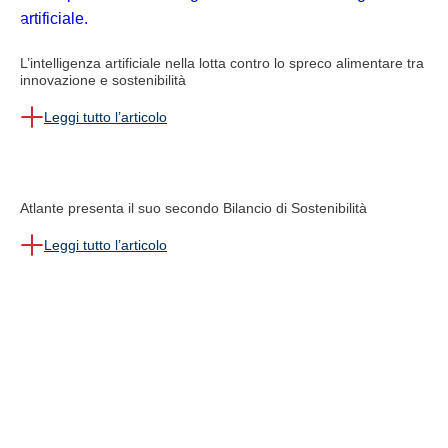
L’intelligenza artificiale nella lotta contro lo spreco alimentare tra
innovazione e sostenibilità
Leggi tutto l’articolo
Atlante presenta il suo secondo Bilancio di Sostenibilità
Leggi tutto l’articolo
ETICA E RESPONSABILITÀ
Il nostro
impegno
.
In questa sezione raccogliamo i documenti
che guidano il nostro impegno in materia di