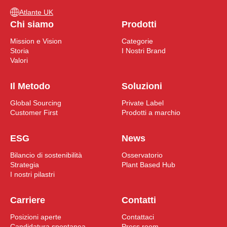
Atlante UK
Chi siamo
Prodotti
Mission e Vision
Categorie
Storia
I Nostri Brand
Valori
Il Metodo
Soluzioni
Global Sourcing
Private Label
Customer First
Prodotti a marchio
ESG
News
Bilancio di sostenibilità
Osservatorio
Strategia
Plant Based Hub
I nostri pilastri
Carriere
Contatti
Posizioni aperte
Contattaci
Candidatura spontanea
Press room