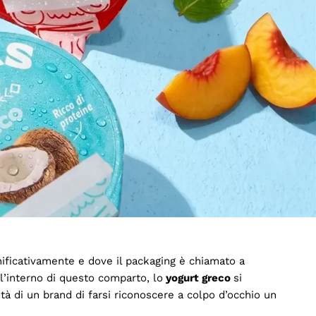
Prodotti & Brand
 identità visiva
le. In un contesto caratterizzato da assortimenti
per emergere e assume una duplice natura: materiale e
del brand, aiutando il consumatore a orientarsi tra le
ignificativamente e dove il packaging è chiamato a
ll’interno di questo comparto, lo
yogurt greco
si
tà di un brand di farsi riconoscere a colpo d’occhio un