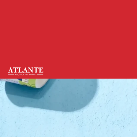
Torna alla homepage
•
News
•
Prodotti & Brand
•
Ki