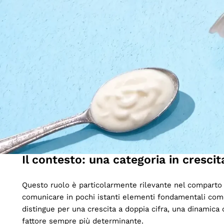
15 Maggio 2026
Kionas: il restyling de
Nella grande distribuzione organizzata, il primo contat
sempre più ampi e da un’elevata competizione visiva tr
comunicativa, utile a orientare la scelta e costruire ric
Colori, layout grafico e chiarezza delle informazioni c
numerose alternative presenti in categoria.
Il contesto: una categoria in crescit
Questo ruolo è particolarmente rilevante nel comparto
comunicare in pochi istanti elementi fondamentali come n
distingue per una crescita a doppia cifra, una dinamica 
fattore sempre più determinante.