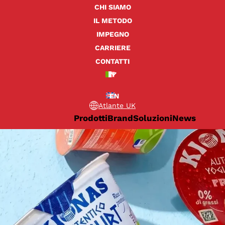
CHI SIAMO
IL METODO
IMPEGNO
CARRIERE
CONTATTI
IT
EN
Atlante UK
Prodotti
Brand
Soluzioni
News
onas: il restyling del packaging per una nuova identità visiva