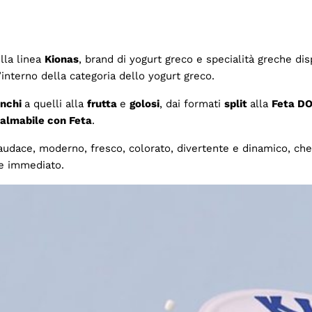
lla linea
Kionas
, brand di yogurt greco e specialità greche di
l’interno della categoria dello yogurt greco.
anchi
a quelli alla
frutta
e
golosi
, dai formati
split
alla
Feta D
almabile con Feta
.
audace, moderno, fresco, colorato, divertente e dinamico, che 
 e immediato.