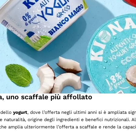
l packaging per una nuova
to tra un brand e il consumatore avviene quasi sempre a scaffa
a referenze, il packaging diventa uno degli elementi chiave 
onoscibilità nel tempo.
ontribuiscono a trasmettere immediatamente il posizionamento 
a, uno scaffale più affollato
 dello
yogurt
, dove l’offerta negli ultimi anni si è ampliata s
aturalità, origine degli ingredienti e benefici nutrizionali. A
che amplia ulteriormente l’offerta a scaffale e rende la capaci