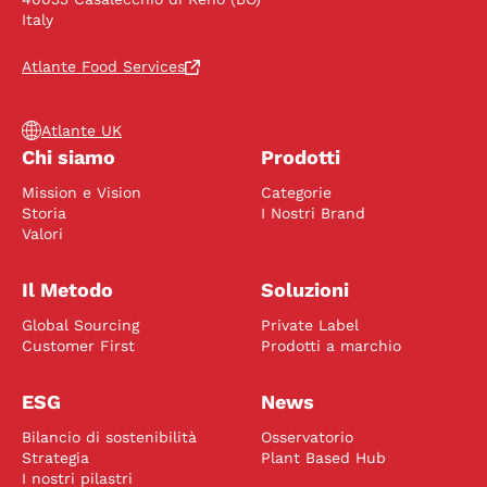
Italy
Atlante Food Services
Atlante UK
Chi siamo
Prodotti
Mission e Vision
Categorie
Storia
I Nostri Brand
Valori
Il Metodo
Soluzioni
Global Sourcing
Private Label
Customer First
Prodotti a marchio
ESG
News
Bilancio di sostenibilità
Osservatorio
Strategia
Plant Based Hub
I nostri pilastri