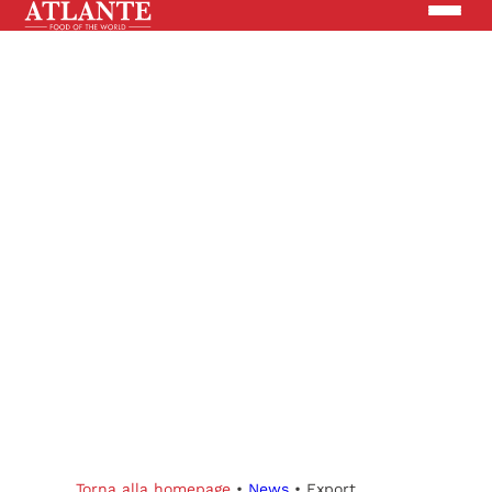
Prodotti
Brand
Soluzioni
News
Cerca nel sito
CHI SIAMO
Torna alla homepage
•
News
•
Export,