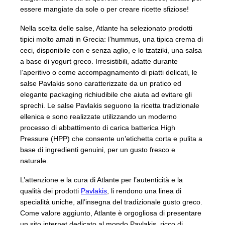
essere mangiate da sole o per creare ricette sfiziose!
Nella scelta delle salse, Atlante ha selezionato prodotti
tipici molto amati in Grecia: l’hummus, una tipica crema di
ceci, disponibile con e senza aglio, e lo tzatziki, una salsa
a base di yogurt greco. Irresistibili, adatte durante
l’aperitivo o come accompagnamento di piatti delicati, le
salse Pavlakis sono caratterizzate da un pratico ed
elegante packaging richiudibile che aiuta ad evitare gli
sprechi. Le salse Pavlakis seguono la ricetta tradizionale
ellenica e sono realizzate utilizzando un moderno
processo di abbattimento di carica batterica High
Pressure (HPP) che consente un’etichetta corta e pulita a
base di ingredienti genuini, per un gusto fresco e
naturale.
L’attenzione e la cura di Atlante per l’autenticità e la
qualità dei prodotti
Pavlakis
, li rendono una linea di
specialità uniche, all’insegna del tradizionale gusto greco.
Come valore aggiunto, Atlante è orgogliosa di presentare
un sito internet dedicato al mondo Pavlakis, ricco di