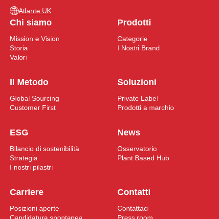
Atlante UK
Chi siamo
Prodotti
Mission e Vision
Categorie
Storia
I Nostri Brand
Valori
Il Metodo
Soluzioni
Global Sourcing
Private Label
Customer First
Prodotti a marchio
ESG
News
Bilancio di sostenibilità
Osservatorio
Strategia
Plant Based Hub
I nostri pilastri
Carriere
Contatti
Posizioni aperte
Contattaci
Candidatura spontanea
Press room