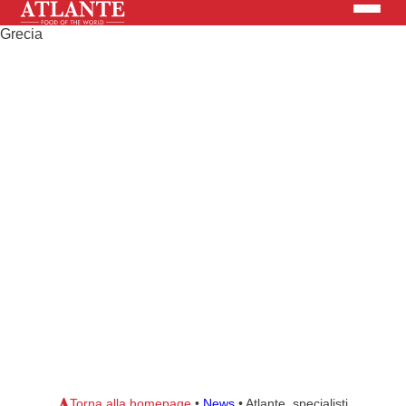
Prodotti
Brand
Soluzioni
News
Cerca nel sito
CHI SIAMO
Torna alla homepage
•
News
•
Atlante, specialisti