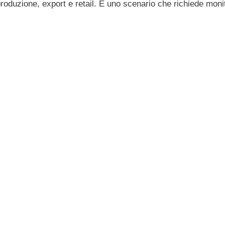
ra produzione, export e retail. È uno scenario che richiede mon
ovino mette a rischio le
icolo Online
ri: il 2026 sarà un
anno critico per la supply chain della f
nto di circa mezzo milione di pecore e capre, con una diretta
 escalation. Il protocollo prevede l’abbattimento di tutte le m
ischio un settore da 700-750 mila tonnellate di latte ovino e 