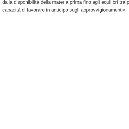
dalla disponibilità della materia prima fino agli equilibri t
capacità di lavorare in anticipo sugli approvvigionamenti».
Allarme Feta: il vaiolo 
greco
di Silvia Marzialetti
Il Sole 24 ore, 30 gennaio 2026 |
Art
Interruzioni di stock e carenze temporanee sui mercati este
che si è diffusa in Grecia e che ha determinato un abbattime
trasformazione della Dop.
Il primo caso di vaiolo risale al 2024 e da allora è stata una
eliminare il 5% del totale del bestiame nazionale
.
Secondo quanto riferito da
Assolatte
a Il Sole 24 Ore è a r