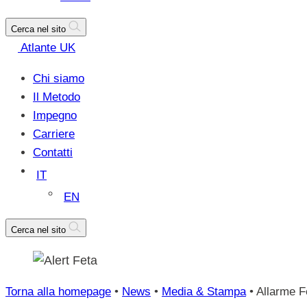
Cerca nel sito
Atlante UK
Chi siamo
Il Metodo
Impegno
Carriere
Contatti
IT
EN
Cerca nel sito
Torna alla homepage
•
News
•
Media & Stampa
•
Allarme Fe