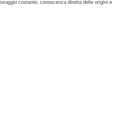
itoraggio costante, conoscenza diretta delle origini e
 forniture di formaggio
eta
, a causa di una
epidemia di vaiolo ovino e caprino
 ripercussione sulla quantità di latte disponibile per la
andrie in cui sia segnalato un episodio: si è arrivati ad
160-180 mila tonnellate di latte caprino che, insieme,