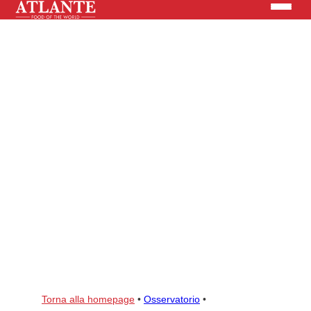
Prodotti
Brand
Soluzioni
News
Cerca nel sito
Torna alla homepage
CHI SIAMO
•
Osservatorio
•