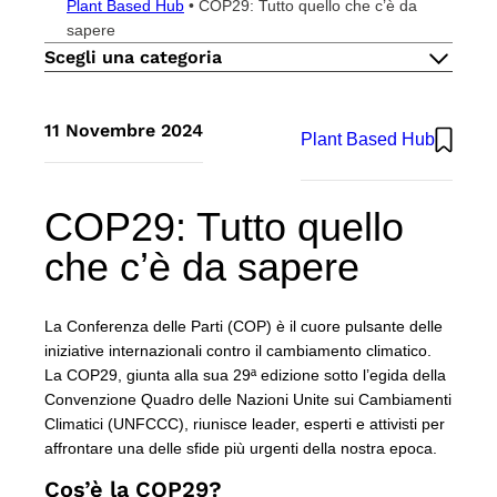
Plant Based Hub
•
COP29: Tutto quello che c’è da
IL METODO
sapere
IMPEGNO
Scegli una categoria
CARRIERE
CONTATTI
IT
11 Novembre 2024
Plant Based Hub
EN
Atlante UK
COP29: Tutto quello
che c’è da sapere
La Conferenza delle Parti (COP) è il cuore pulsante delle
iniziative internazionali contro il cambiamento climatico.
La COP29, giunta alla sua 29ª edizione sotto l’egida della
Convenzione Quadro delle Nazioni Unite sui Cambiamenti
Climatici (UNFCCC), riunisce leader, esperti e attivisti per
affrontare una delle sfide più urgenti della nostra epoca.
Cos’è la COP29?