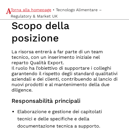
IL METODO
IMPEGNO
Torna alla homepage
•
Tecnologo Alimentare –
Regulatory & Market UK
CARRIERE
Scopo della
CONTATTI
IT
posizione
EN
Atlante UK
La risorsa entrerà a far parte di un team
tecnico, con un inserimento iniziale nel
reparto Qualità Export.
Il ruolo ha l’obiettivo di supportare i colleghi
garantendo il rispetto degli standard qualitativi
aziendali e dei clienti, contribuendo al lancio di
nuovi prodotti e al mantenimento della due
diligence.
Responsabilità principali
Elaborazione e gestione dei capitolati
tecnici e delle specifiche e della
documentazione tecnica a supporto.