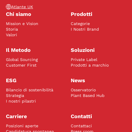
Atlante UK
Chi siamo
Prodotti
Mission e Vision
Categorie
Storia
I Nostri Brand
Valori
Il Metodo
Soluzioni
Global Sourcing
Private Label
Customer First
Prodotti a marchio
ESG
News
Bilancio di sostenibilità
Osservatorio
Strategia
Plant Based Hub
I nostri pilastri
Carriere
Contatti
Posizioni aperte
Contattaci
Candidatura spontanea
Press room