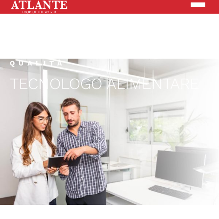
Prodotti
QUALITÀ
TECNOLOGO ALIMENTARE
Brand
Soluzioni
News
Cerca nel sito
CHI SIAMO